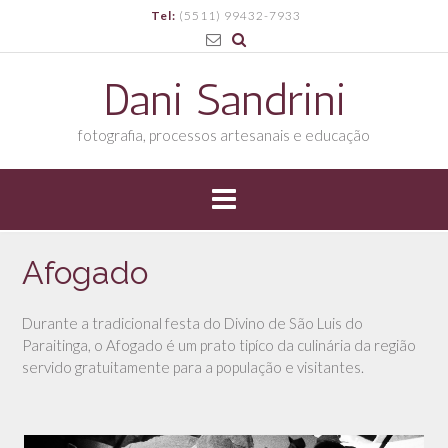
S
Tel:
(5511) 99432-7933
k
i
p
Dani Sandrini
t
o
fotografia, processos artesanais e educação
c
o
n
t
e
n
Afogado
t
Durante a tradicional festa do Divino de São Luis do
Paraitinga, o Afogado é um prato tipíco da culinária da região
servido gratuitamente para a população e visitantes.