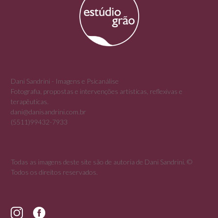
Dani Sandrini - Imagens e Psicanálise
Fotografia, propostas e intervenções artísticas, reflexivas e
terapêuticas.
dani@danisandrini.com.br
(5511)99432-7933
Todas as imagens deste site são de autoria de Dani Sandrini. ©
Todos os direitos reservados.